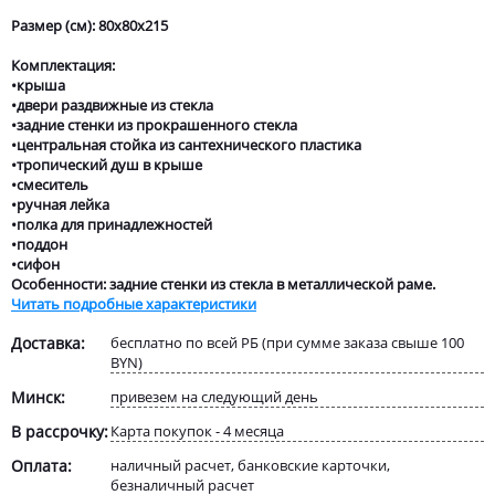
Размер (см): 80х80х215
Комплектация:
•крыша
•двери раздвижные из стекла
•задние стенки из прокрашенного стекла
•центральная стойка из сантехнического пластика
•тропический душ в крыше
•смеситель
•ручная лейка
•полка для принадлежностей
•поддон
•сифон
Особенности: задние стенки из стекла в металлической раме.
Читать подробные характеристики
Доставка:
бесплатно по всей РБ (при сумме заказа свыше 100
BYN)
Минск:
привезем на следующий день
В рассрочку:
Карта покупок - 4 месяца
Оплата:
наличный расчет, банковские карточки,
безналичный расчет