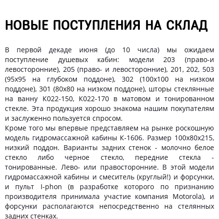
НОВЫЕ ПОСТУПЛЕНИЯ НА СКЛАД
В первой декаде июня (до 10 числа) мы ожидаем
поступление
душевых кабин
: модели 203 (право-и
левосторонние), 205 (право- и левосторонние), 201, 202, 503
(95х95 на глубоком поддоне), 302 (100х100 на низком
поддоне), 301 (80х80 на низком поддоне), шторы стеклянные
на ванну К022-150, К022-170 в матовом и тонированном
стекле. Эта продукция хорошо знакома нашим покупателям
и заслуженно пользуется спросом.
Кроме того мы впервые представляем на рынке роскошную
модель гидромассажной кабины К-1606. Размер 100х80х215,
низкий поддон. Варианты задних стенок - молочно белое
стекло либо черное стекло, передние стекла -
тонированные. Лево- или правосторонние. В этой модели
гидромассажной кабины и смеситель (круглый!) и форсунки,
и пульт I-phon (в разработке которого по признанию
производителя принимала участие компания Motorola), и
форсунки располагаются непосредственно на стелянных
задних стенках.